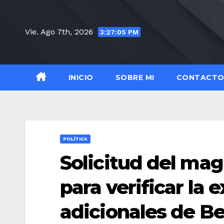
Saltar
al
Vie. Ago 7th, 2026
3:27:06 PM
contenido
INICIO
SOBRE MI
CONTACT
POLÍTICA
Solicitud del mag
para verificar la 
adicionales de 