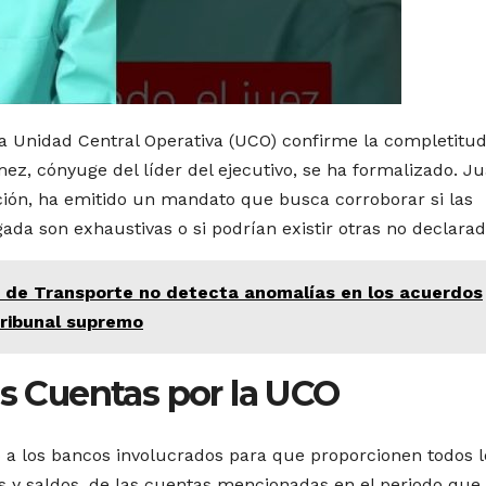
la Unidad Central Operativa (UCO) confirme la completitu
z, cónyuge del líder del ejecutivo, se ha formalizado. J
gación, ha emitido un mandato que busca corroborar si las
ada son exhaustivas o si podrían existir otras no declarad
io de Transporte no detecta anomalías en los acuerdos
tribunal supremo
as Cuentas por la UCO
o a los bancos involucrados para que proporcionen todos l
os y saldos, de las cuentas mencionadas en el periodo que