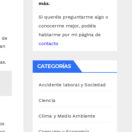
más.
Si queréis preguntarme algo o
conocerme mejor, podéis
hablarme por mi página de
d de
contacto
uan
as.
CATEGORÍAS
Accidente laboral y Sociedad
Ciencia
Clima y Medio Ambiente
os
 va
Consumo y Economía