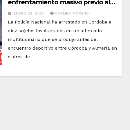
enfrentamiento masivo previo al
partido de fútbol entre Córdoba y
ENERO 22, 2025
CARMEN MORENO
Almería
La Policía Nacional ha arrestado en Córdoba a
diez sujetos involucrados en un altercado
multitudinario que se produjo antes del
encuentro deportivo entre Córdoba y Almería en
el área de…