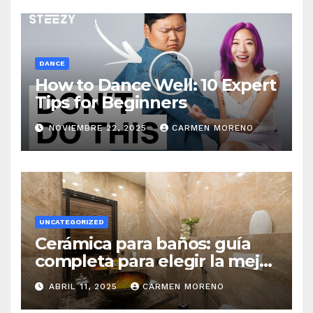
DANCE
How to Dance Well: 10 Expert
Tips for Beginners
NOVIEMBRE 22, 2025
CARMEN MORENO
UNCATEGORIZED
Cerámica para baños: guía
completa para elegir la mejor
opción
ABRIL 11, 2025
CARMEN MORENO