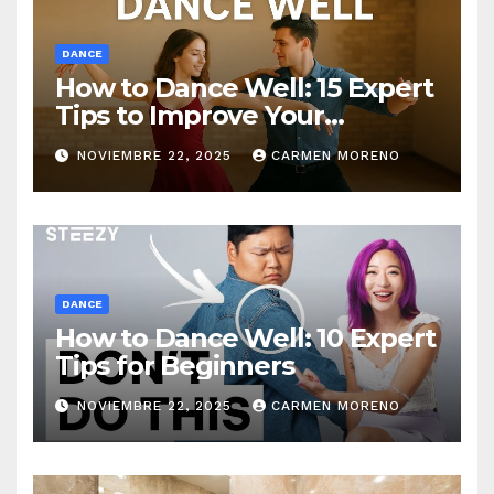
DANCE
How to Dance Well: 15 Expert
Tips to Improve Your
Dancing Skills Fast
NOVIEMBRE 22, 2025
CARMEN MORENO
DANCE
How to Dance Well: 10 Expert
Tips for Beginners
NOVIEMBRE 22, 2025
CARMEN MORENO