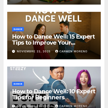
DANCE
How to Dance Well: 15 Expert
Tips to Improve Your
Dancing Skills Fast
NOVIEMBRE 22, 2025
CARMEN MORENO
DANCE
How to Dance Well: 10 Expert
Tips for Beginners
NOVIEMBRE 22, 2025
CARMEN MORENO