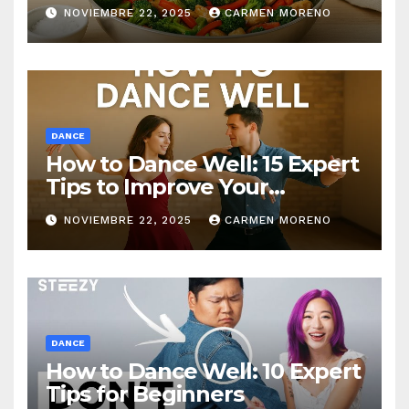
NOVIEMBRE 22, 2025
CARMEN MORENO
DANCE
How to Dance Well: 15 Expert
Tips to Improve Your
Dancing Skills Fast
NOVIEMBRE 22, 2025
CARMEN MORENO
DANCE
How to Dance Well: 10 Expert
Tips for Beginners