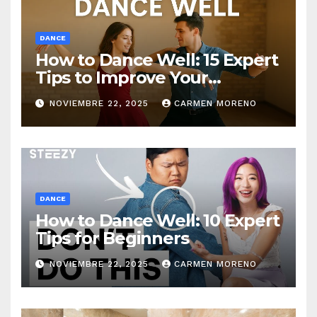
DANCE
How to Dance Well: 15 Expert
Tips to Improve Your
Dancing Skills Fast
NOVIEMBRE 22, 2025
CARMEN MORENO
DANCE
How to Dance Well: 10 Expert
Tips for Beginners
NOVIEMBRE 22, 2025
CARMEN MORENO