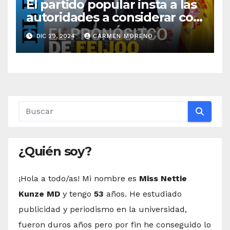
El partido popular insta a las
autoridades a considerar con
seriedad la expansión del
DIC 29, 2024
CARMEN MORENO
aeróduerto para el año 2025
¿Quién soy?
¡Hola a todo/as! Mi nombre es
Miss Nettie
Kunze MD
y tengo
53
años. He estudiado
publicidad y periodismo en la universidad,
fueron duros años pero por fin he conseguido lo