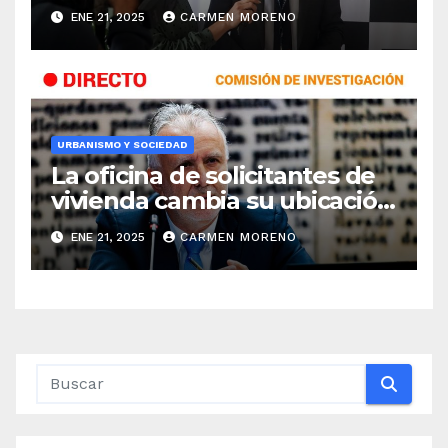
complejo Elola
ENE 21, 2025
CARMEN MORENO
URBANISMO Y SOCIEDAD
La oficina de solicitantes de
vivienda cambia su ubicación
a la tenencia de alcaldía de El
ENE 21, 2025
CARMEN MORENO
Boquetillo