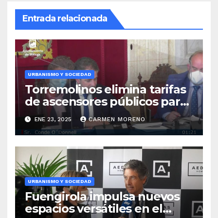
Entrada relacionada
URBANISMO Y SOCIEDAD
Torremolinos elimina tarifas
de ascensores públicos para
ciertos grupos y ofrece
ENE 23, 2025
CARMEN MORENO
bonos de descuento
URBANISMO Y SOCIEDAD
Fuengirola impulsa nuevos
espacios versátiles en el