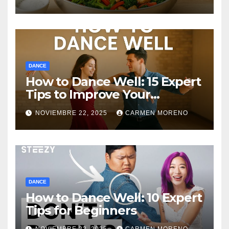
DANCE
How to Dance Well: 15 Expert
Tips to Improve Your
Dancing Skills Fast
NOVIEMBRE 22, 2025
CARMEN MORENO
DANCE
How to Dance Well: 10 Expert
Tips for Beginners