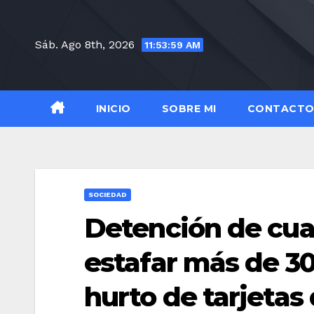
Saltar
al
Sáb. Ago 8th, 2026
11:54:00 AM
contenido
INICIO
SOBRE MI
CONTACT
SOCIEDAD
Detención de cua
estafar más de 30
hurto de tarjetas