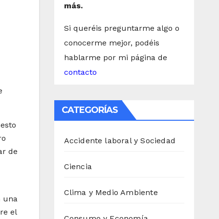
más.
Si queréis preguntarme algo o
conocerme mejor, podéis
hablarme por mi página de
contacto
e
CATEGORÍAS
uesto
ro
Accidente laboral y Sociedad
ar de
Ciencia
Clima y Medio Ambiente
n una
re el
Consumo y Economía