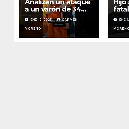
Analizan un ataque
Hijo
a un varón de 34
fata
años en la ciudad
padr
ENE 12, 2025
CARMEN
ENE 1
de Málaga
públ
MORENO
MOREN