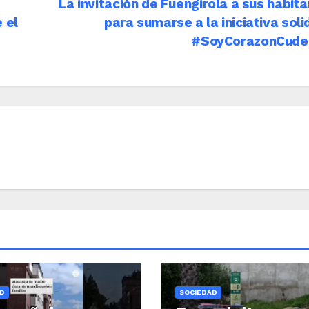
La invitación de Fuengirola a sus habit
 el
para sumarse a la iniciativa soli
#SoyCorazonCude
D
SOCIEDAD