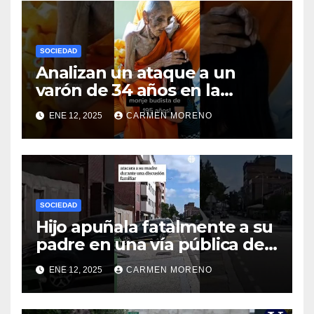
SOCIEDAD
Analizan un ataque a un
varón de 34 años en la
ciudad de Málaga
ENE 12, 2025
CARMEN MORENO
SOCIEDAD
Hijo apuñala fatalmente a su
padre en una vía pública de
Palencia
ENE 12, 2025
CARMEN MORENO