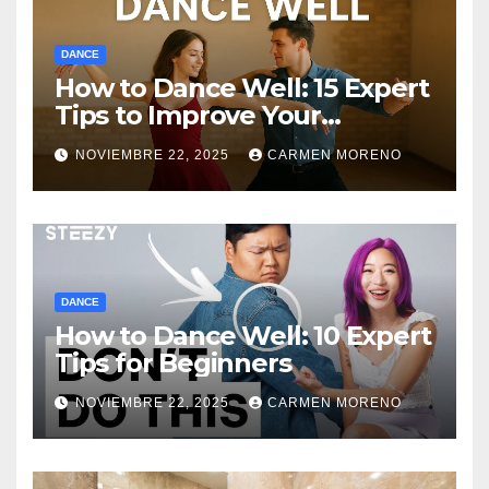
DANCE
How to Dance Well: 15 Expert
Tips to Improve Your
Dancing Skills Fast
NOVIEMBRE 22, 2025
CARMEN MORENO
DANCE
How to Dance Well: 10 Expert
Tips for Beginners
NOVIEMBRE 22, 2025
CARMEN MORENO