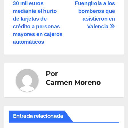
entradas
30 mil euros
Fuengirola a los
mediante el hurto
bomberos que
de tarjetas de
asistieron en
crédito a personas
Valencia
mayores en cajeros
automáticos
Por
Carmen Moreno
Entrada relacionada