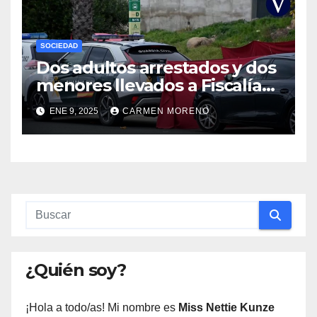
SOCIEDAD
Dos adultos arrestados y dos
menores llevados a Fiscalía
por el homicidio de un joven
ENE 9, 2025
CARMEN MORENO
en Gerena, Sevilla
¿Quién soy?
¡Hola a todo/as! Mi nombre es
Miss Nettie Kunze