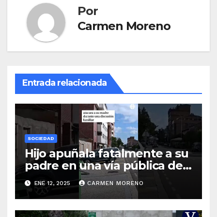
Por
Carmen Moreno
Entrada relacionada
SOCIEDAD
Hijo apuñala fatalmente a su
padre en una vía pública de
Palencia
ENE 12, 2025
CARMEN MORENO