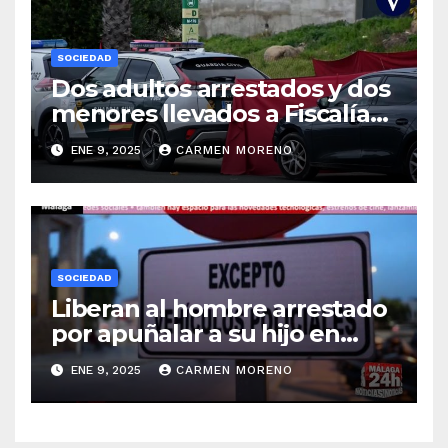
SOCIEDAD
Dos adultos arrestados y dos
menores llevados a Fiscalía
por el homicidio de un joven
ENE 9, 2025
CARMEN MORENO
en Gerena, Sevilla
SOCIEDAD
Liberan al hombre arrestado
por apuñalar a su hijo en
Málaga
ENE 9, 2025
CARMEN MORENO