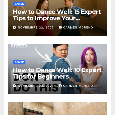
DANCE
How to Dance Well: 15 Expert
Tips to Improve Your
Dancing Skills Fast
NOVIEMBRE 22, 2025
CARMEN MORENO
DANCE
How to Dance Well: 10 Expert
Tips for Beginners
NOVIEMBRE 22, 2025
CARMEN MORENO