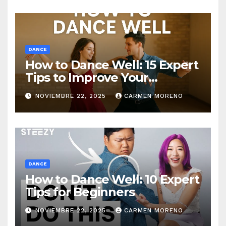
DANCE
How to Dance Well: 15 Expert
Tips to Improve Your
Dancing Skills Fast
NOVIEMBRE 22, 2025
CARMEN MORENO
DANCE
How to Dance Well: 10 Expert
Tips for Beginners
NOVIEMBRE 22, 2025
CARMEN MORENO