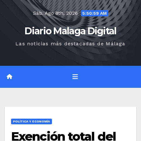
Saltar
Sáb. Ago 8th, 2026
al
5:51:00 AM
contenido
Diario Malaga Digital
Las noticias más destacadas de Málaga
POLÍTICA Y ECONOMÍA
Exención total del