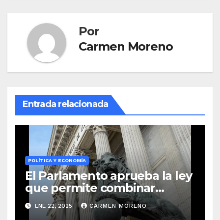
Por
Carmen Moreno
Entrada relacionada
POLÍTICA Y ECONOMÍA
El Parlamento aprueba la ley
que permite combinar
jubilación y trabajo, apoyada
ENE 22, 2025
CARMEN MORENO
por el partido popular