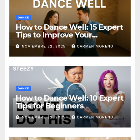
DANCE
How to Dance Well: 15 Expert
Tips to Improve Your
Dancing Skills Fast
NOVIEMBRE 22, 2025
CARMEN MORENO
DANCE
How to Dance Well: 10 Expert
Tips for Beginners
NOVIEMBRE 22, 2025
CARMEN MORENO