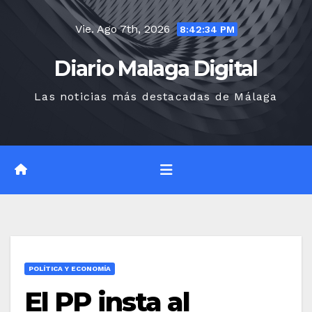
Saltar
Vie. Ago 7th, 2026
al
8:42:35 PM
contenido
Diario Malaga Digital
Las noticias más destacadas de Málaga
POLÍTICA Y ECONOMÍA
El PP insta al