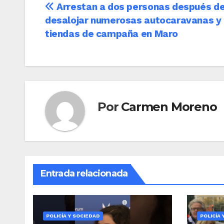
Navegación
Arrestan a dos personas después d
desalojar numerosas autocaravanas y
de
tiendas de campaña en Maro
entradas
Por
Carmen Moreno
Entrada relacionada
POLICÍA Y SOCIEDAD
POLICÍA 