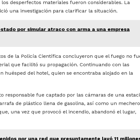
 los desperfectos materiales fueron considerables. La
ció una investigación para clarificar la situación.
stado por simular atraco con arma a una empresa
tos de la Policía Científica concluyeron que el fuego no fu
erial que facilitó su propagación. Continuando con las
n huésped del hotel, quien se encontraba alojado en la
to responsable fue captado por las cámaras de una estac
rrafa de plástico llena de gasolina, así como un mechero
que, una vez que provocó el incendio, abandonó el lugar,
enidos por una red que presuntamente lavó 11 millone