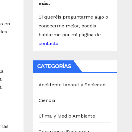
más.
Si queréis preguntarme algo o
io en
conocerme mejor, podéis
edes
hablarme por mi página de
contacto
CATEGORÍAS
la
a
Accidente laboral y Sociedad
a
Ciencia
Clima y Medio Ambiente
 las
Consumo y Economía