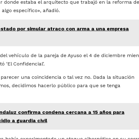
ar donde estaba el arquitecto que trabajó en la reforma de
algo específico», añadió.
stado por simular atraco con arma a una empresa
del vehículo de la pareja de Ayuso el 4 de diciembre mien
 ‘El Confidencial’.
arecer una coincidencia o tal vez no. Dada la situación
ramos, decidimos hacerlo público para que se tenga
 andaluz confirma condena cercana a 15 años para
dio a guardia civil
 ya había experimentado un ataque cibernético en su corr