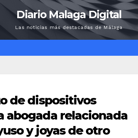
Diario Malaga Digital
Las noticias más destacadas de Málaga
O
to de dispositivos
na abogada relacionada
yuso y joyas de otro