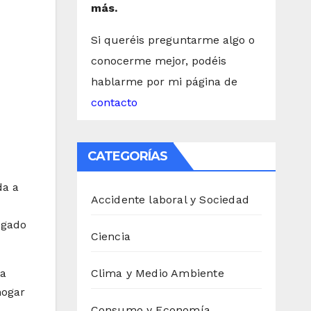
más.
Si queréis preguntarme algo o
conocerme mejor, podéis
hablarme por mi página de
contacto
CATEGORÍAS
da a
Accidente laboral y Sociedad
ogado
Ciencia
la
Clima y Medio Ambiente
hogar
Consumo y Economía