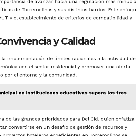
 importancia de avanzar hacia una regulación más minucio
icas de Torremolinos y sus distintos barrios. Este enfoq
 VUT y el establecimiento de criterios de compatibilidad y
 Convivencia y Calidad
 la implementación de límites racionales a la actividad de
rmónica con el sector residencial y promover una oferta
to por el entorno y la comunidad.
nicipal en instituciones educativas supera los tres
na de las grandes prioridades para Del Cid, quien enfatiza
vitar convertirse en un desafío de gestión de recursos y
n proyectos hoteleros ecoeficientes en Torremolinos se