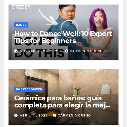
DANCE
How to Dance Well: 10 Expert
Tips for Beginners
NOVIEMBRE 22, 2025
CARMEN MORENO
UNCATEGORIZED
Cerámica para baños: guía
completa para elegir la mejor
opción
ABRIL 11, 2025
CARMEN MORENO