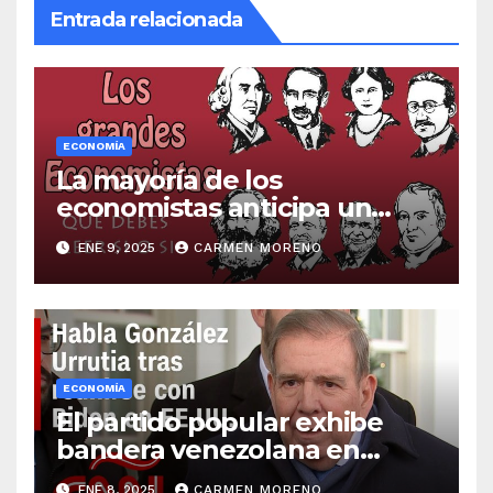
Entrada relacionada
ECONOMÍA
La mayoría de los
economistas anticipa un
deterioro económico en los
ENE 9, 2025
CARMEN MORENO
meses venideros
ECONOMÍA
El partido popular exhibe
bandera venezolana en
respaldo a González Urrutia
ENE 8, 2025
CARMEN MORENO