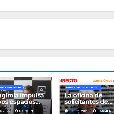
MO Y SOCIEDAD
URBANISMO Y SOCIEDAD
girola impulsa
La oficina de
os espacios
solicitantes de
átiles en el
vivienda cambia
1, 2025
CARMEN
ENE 21, 2025
CARMEN