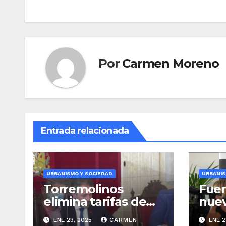
entradas
Por
Carmen Moreno
Entrada relacionada
URBANISMO Y SOCIEDAD
URBANIS
Torremolinos
Fuen
elimina tarifas de
nuev
ascensores públicos
vers
ENE 23, 2025
CARMEN
ENE 2