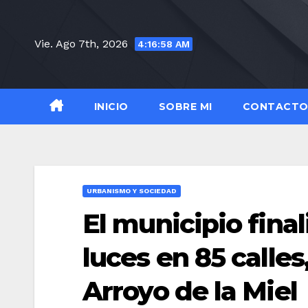
Saltar
al
Vie. Ago 7th, 2026
4:16:59 AM
contenido
INICIO
SOBRE MI
CONTACT
URBANISMO Y SOCIEDAD
El municipio final
luces en 85 calle
Arroyo de la Miel