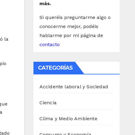
más.
Si queréis preguntarme algo o
conocerme mejor, podéis
hablarme por mi página de
ó la
contacto
pio
CATEGORÍAS
Accidente laboral y Sociedad
Ciencia
que
na
Clima y Medio Ambiente
stado
Consumo y Economía