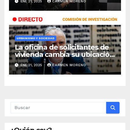
ENE 21, 2025
CARMEN MORENO
URBANISMO Y SOCIEDAD
La oficina de solicitantes de
vivienda cambia su ubicación
a la tenencia de alcaldía de El
ENE 21, 2025
CARMEN MORENO
Boquetillo