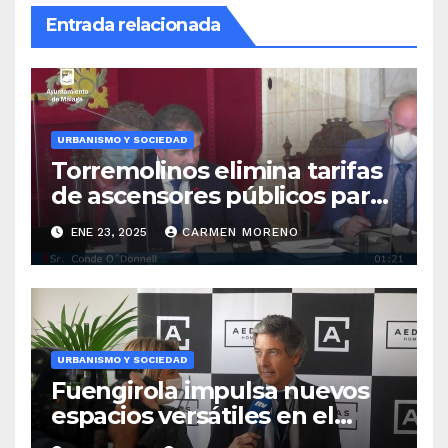
Entrada relacionada
URBANISMO Y SOCIEDAD
Torremolinos elimina tarifas
de ascensores públicos para
ciertos grupos y ofrece
ENE 23, 2025
CARMEN MORENO
bonos de descuento
URBANISMO Y SOCIEDAD
Fuengirola impulsa nuevos
espacios versátiles en el
complejo Elola