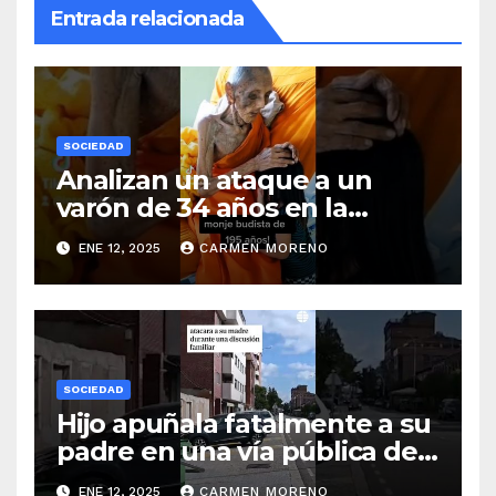
Entrada relacionada
SOCIEDAD
Analizan un ataque a un
varón de 34 años en la
ciudad de Málaga
ENE 12, 2025
CARMEN MORENO
SOCIEDAD
Hijo apuñala fatalmente a su
padre en una vía pública de
Palencia
ENE 12, 2025
CARMEN MORENO