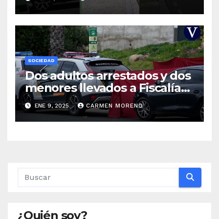
SOCIEDAD
Dos adultos arrestados y dos
menores llevados a Fiscalía
por el homicidio de un joven
ENE 9, 2025
CARMEN MORENO
en Gerena, Sevilla
¿Quién soy?