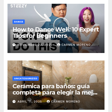
DANCE
How to Dance Well: 10 Expert
Tips for Beginners
NOVIEMBRE 22, 2025
CARMEN MORENO
UNCATEGORIZED
Cerámica para baños: guía
completa para elegir la mejor
opción
ABRIL 11, 2025
CARMEN MORENO