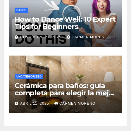
DANCE
How to Dance Well: 10 Expert
Tips for Beginners
NOVIEMBRE 22, 2025
CARMEN MORENO
UNCATEGORIZED
Cerámica para baños: guía
completa para elegir la mejor
opción
ABRIL 11, 2025
CARMEN MORENO