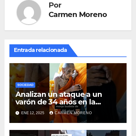
Por
Carmen Moreno
Entrada relacionada
SOCIEDAD
Analizan un ataque a un
varón de 34 años en la
ciudad de Málaga
ENE 12, 2025
CARMEN MORENO