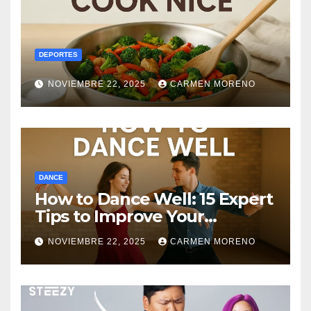
DEPORTES
NOVIEMBRE 22, 2025
CARMEN MORENO
DANCE
How to Dance Well: 15 Expert
Tips to Improve Your
Dancing Skills Fast
NOVIEMBRE 22, 2025
CARMEN MORENO