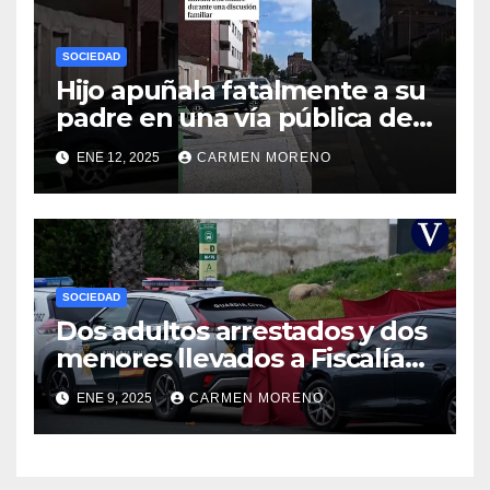
SOCIEDAD
Hijo apuñala fatalmente a su
padre en una vía pública de
Palencia
ENE 12, 2025
CARMEN MORENO
SOCIEDAD
Dos adultos arrestados y dos
menores llevados a Fiscalía
por el homicidio de un joven
ENE 9, 2025
CARMEN MORENO
en Gerena, Sevilla