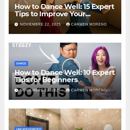
How to Dance Well: 15 Expert
Tips to Improve Your
Dancing Skills Fast
NOVIEMBRE 22, 2025
CARMEN MORENO
DANCE
How to Dance Well: 10 Expert
Tips for Beginners
NOVIEMBRE 22, 2025
CARMEN MORENO
UNCATEGORIZED