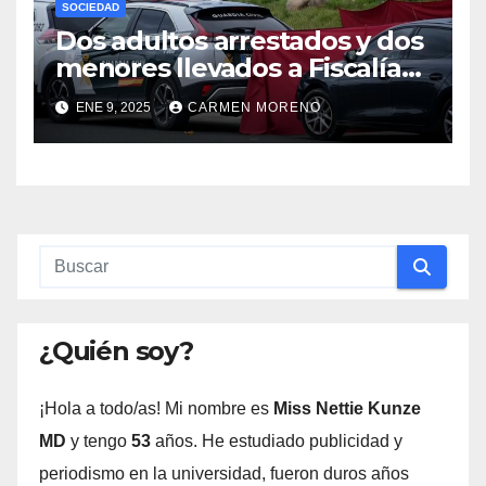
SOCIEDAD
Dos adultos arrestados y dos
menores llevados a Fiscalía
por el homicidio de un joven
ENE 9, 2025
CARMEN MORENO
en Gerena, Sevilla
¿Quién soy?
¡Hola a todo/as! Mi nombre es
Miss Nettie Kunze
MD
y tengo
53
años. He estudiado publicidad y
periodismo en la universidad, fueron duros años