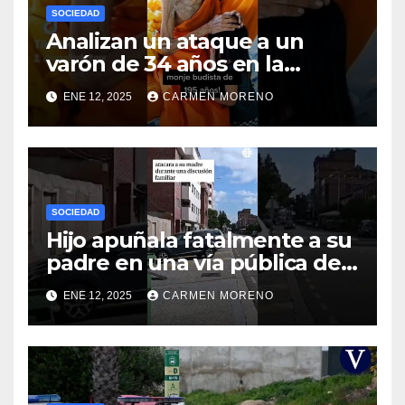
SOCIEDAD
Analizan un ataque a un
varón de 34 años en la
ciudad de Málaga
ENE 12, 2025
CARMEN MORENO
SOCIEDAD
Hijo apuñala fatalmente a su
padre en una vía pública de
Palencia
ENE 12, 2025
CARMEN MORENO