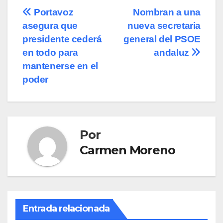
Navegación
Portavoz
Nombran a una
asegura que
nueva secretaria
de
presidente cederá
general del PSOE
entradas
en todo para
andaluz
mantenerse en el
poder
Por
Carmen Moreno
Entrada relacionada