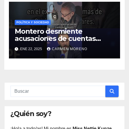
POLÍTICA Y SOCIEDAD
Montero desmiente
acusaciones de cuentas
exteriores de Aldama y
ENE 22, 2025
CARMEN MORENO
anuncia medidas legales
¿Quién soy?
¡Hola a todo/as! Mi nombre es
Miss Nettie Kunze