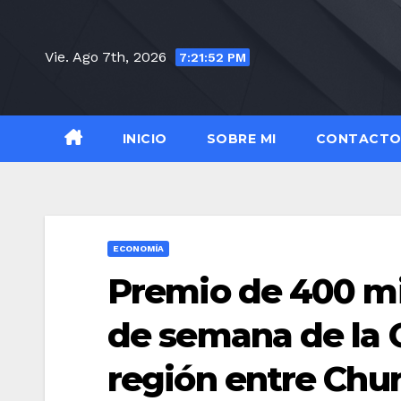
Saltar
al
Vie. Ago 7th, 2026
7:21:53 PM
contenido
INICIO
SOBRE MI
CONTACT
ECONOMÍA
Premio de 400 mil
de semana de la 
región entre Chu