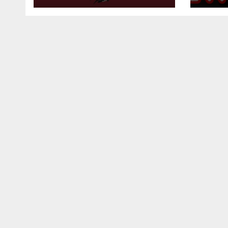
meses venideros
símb