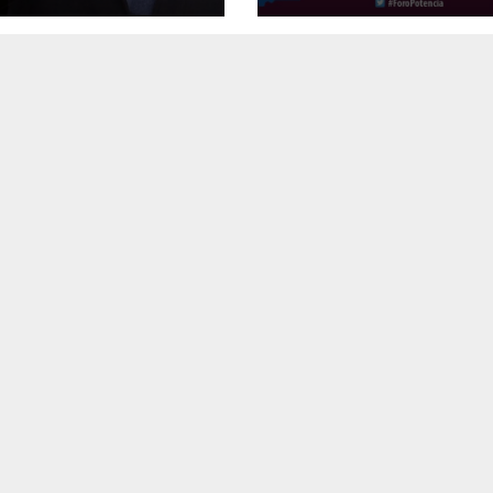
olo de libertad
euros