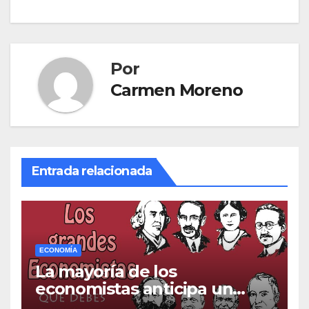
Por
Carmen Moreno
Entrada relacionada
ECONOMÍA
La mayoría de los
economistas anticipa un
deterioro económico en los