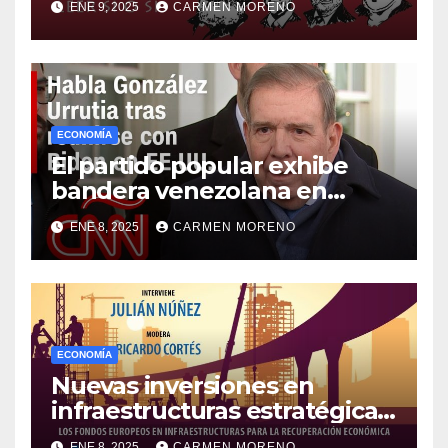
ENE 9, 2025
CARMEN MORENO
meses venideros
ECONOMÍA
El partido popular exhibe
bandera venezolana en
respaldo a González Urrutia
ENE 8, 2025
CARMEN MORENO
como líder y símbolo de
libertad
ECONOMÍA
Nuevas inversiones en
infraestructuras estratégicas
en Fuengirola superan los 20
ENE 8, 2025
CARMEN MORENO