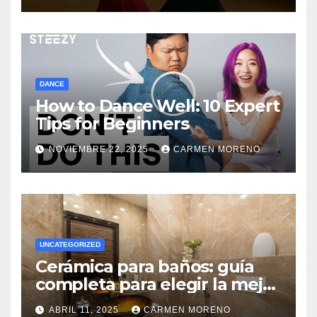
DANCE
How to Dance Well: 10 Expert
Tips for Beginners
NOVIEMBRE 22, 2025
CARMEN MORENO
UNCATEGORIZED
Cerámica para baños: guía
completa para elegir la mejor
opción
ABRIL 11, 2025
CARMEN MORENO