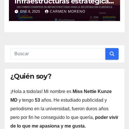
infraestructuras estratégicas
en Fuengirola superan los 20
ENE 8, 2025
CARMEN MORENO
millones de euros
¿Quién soy?
¡Hola a todo/as! Mi nombre es
Miss Nettie Kunze
MD
y tengo
53
años. He estudiado publicidad y
periodismo en la universidad, fueron duros años
pero por fin he conseguido lo que quería,
poder vivir
de lo que me apasiona y me gusta.