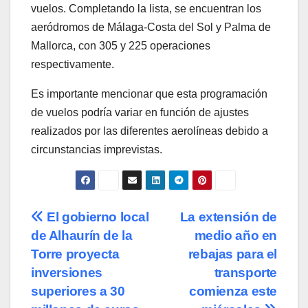
vuelos. Completando la lista, se encuentran los
aeródromos de Málaga-Costa del Sol y Palma de
Mallorca, con 305 y 225 operaciones
respectivamente.
Es importante mencionar que esta programación
de vuelos podría variar en función de ajustes
realizados por las diferentes aerolíneas debido a
circunstancias imprevistas.
Navegación
El gobierno local
La extensión de
de Alhaurín de la
medio año en
de
Torre proyecta
rebajas para el
entradas
inversiones
transporte
superiores a 30
comienza este