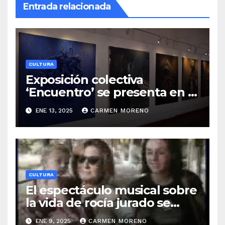
Entrada relacionada
CULTURA
Exposición colectiva
‘Encuentro’ se presenta en la
casa de la cultura
ENE 13, 2025
CARMEN MORENO
CULTURA
El espectáculo musical sobre
la vida de rocía jurado se
presentará en torremolinos a
ENE 9, 2025
CARMEN MORENO