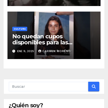
mediados de enero
CULTURA
No quedan cupos
disponibles para las
‘meriendas con historia
ENE 9, 2025
CARMEN MORENO
¿Quién soy?