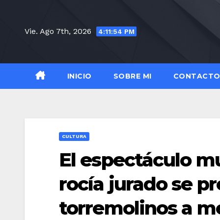
Saltar
al
Vie. Ago 7th, 2026
4:11:55 PM
contenido
INICIO
SOBRE MI
CONTACT
CULTURA
El espectáculo mu
rocía jurado se p
torremolinos a m