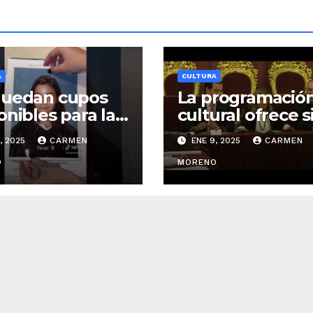
A
CULTURA
quedan cupos
La programació
onibles para las
cultural ofrece s
iendas con
eventos para to
, 2025
CARMEN
ENE 9, 2025
CARMEN
oria
las edades en la
O
segunda mitad 
MORENO
enero