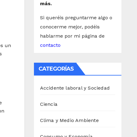
más.
Si queréis preguntarme algo o
conocerme mejor, podéis
hablarme por mi página de
contacto
es un
s
CATEGORÍAS
Accidente laboral y Sociedad
e
Ciencia
on
Clima y Medio Ambiente
Consumo y Economía