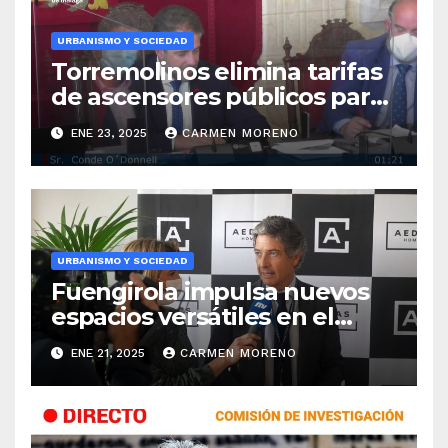
URBANISMO Y SOCIEDAD
Torremolinos elimina tarifas
de ascensores públicos para
ciertos grupos y ofrece
ENE 23, 2025
CARMEN MORENO
bonos de descuento
URBANISMO Y SOCIEDAD
Fuengirola impulsa nuevos
espacios versátiles en el
complejo Elola
ENE 21, 2025
CARMEN MORENO