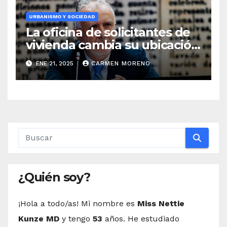
URBANISMO Y SOCIEDAD
La oficina de solicitantes de
vivienda cambia su ubicación
a la tenencia de alcaldía de El
ENE 21, 2025
CARMEN MORENO
Boquetillo
¿Quién soy?
¡Hola a todo/as! Mi nombre es
Miss Nettie
Kunze MD
y tengo
53
años. He estudiado