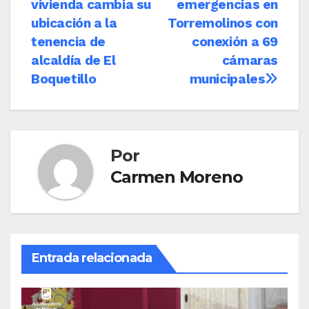
de
vivienda cambia su
emergencias en
entradas
ubicación a la
Torremolinos con
tenencia de
conexión a 69
alcaldía de El
cámaras
Boquetillo
municipales
Por
Carmen Moreno
Entrada relacionada