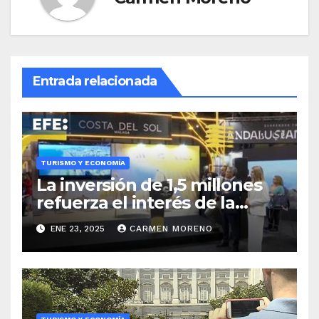
Entrada relacionada
TURISMO Y ECONOMÍA
La inversión de 1,5 millones
refuerza el interés de la
Costa del Sol por el turismo
ENE 23, 2025
CARMEN MORENO
en España