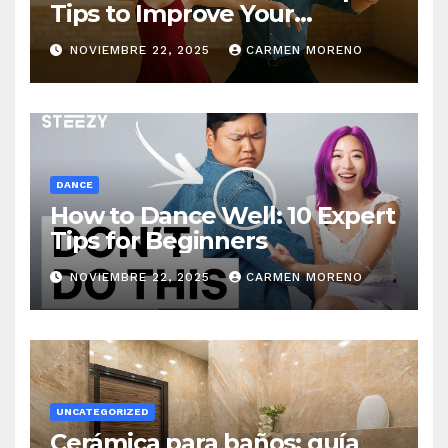
Tips to Improve Your
Dancing Skills Fast
NOVIEMBRE 22, 2025
CARMEN MORENO
DANCE
How to Dance Well: 10 Expert
Tips for Beginners
NOVIEMBRE 22, 2025
CARMEN MORENO
UNCATEGORIZED
Cerámica para baños: guía