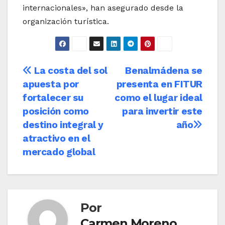
internacionales», han asegurado desde la
organización turística.
Navegación
La costa del sol
Benalmádena se
apuesta por
presenta en FITUR
de
fortalecer su
como el lugar ideal
entradas
posición como
para invertir este
destino integral y
año
atractivo en el
mercado global
Por
Carmen Moreno