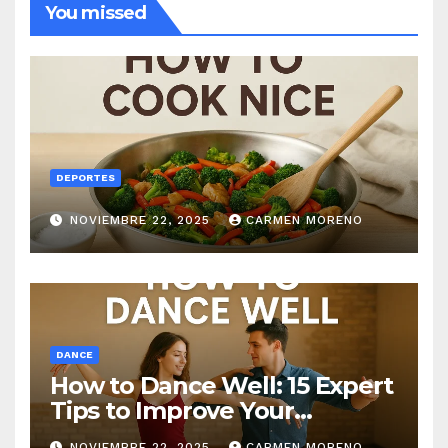
You missed
DEPORTES
NOVIEMBRE 22, 2025
CARMEN MORENO
DANCE
How to Dance Well: 15 Expert
Tips to Improve Your
Dancing Skills Fast
NOVIEMBRE 22, 2025
CARMEN MORENO