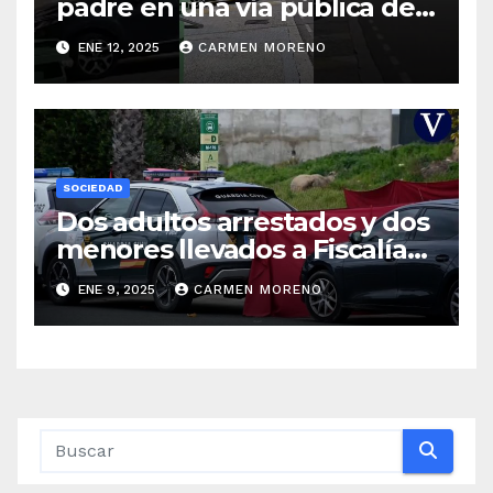
padre en una vía pública de
Palencia
ENE 12, 2025
CARMEN MORENO
SOCIEDAD
Dos adultos arrestados y dos
menores llevados a Fiscalía
por el homicidio de un joven
ENE 9, 2025
CARMEN MORENO
en Gerena, Sevilla