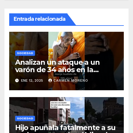
Entrada relacionada
SOCIEDAD
Analizan un ataque a un
varón de 34 años en la
ciudad de Málaga
ENE 12, 2025
CARMEN MORENO
SOCIEDAD
Hijo apuñala fatalmente a su