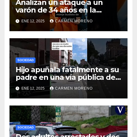
Analizan un ataque a un
varón de 34 años en la
ciudad de Málaga
ENE 12, 2025
CARMEN MORENO
SOCIEDAD
Hijo apuñala fatalmente a su
padre en una vía pública de
Palencia
ENE 12, 2025
CARMEN MORENO
SOCIEDAD
Dos adultos arrestados y dos