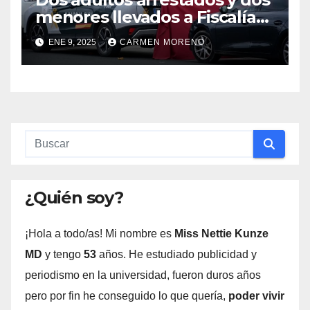
menores llevados a Fiscalía
por el homicidio de un joven
ENE 9, 2025
CARMEN MORENO
en Gerena, Sevilla
¿Quién soy?
¡Hola a todo/as! Mi nombre es
Miss Nettie Kunze
MD
y tengo
53
años. He estudiado publicidad y
periodismo en la universidad, fueron duros años
pero por fin he conseguido lo que quería,
poder vivir