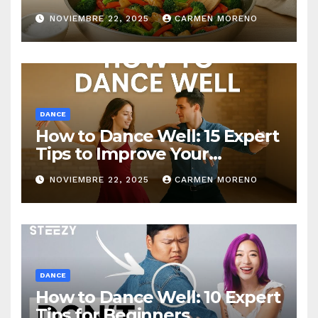
NOVIEMBRE 22, 2025
CARMEN MORENO
DANCE
How to Dance Well: 15 Expert
Tips to Improve Your
Dancing Skills Fast
NOVIEMBRE 22, 2025
CARMEN MORENO
DANCE
How to Dance Well: 10 Expert
Tips for Beginners