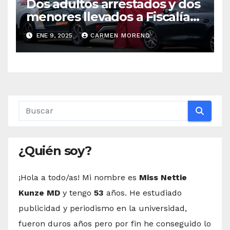
Dos adultos arrestados y dos
menores llevados a Fiscalía
por el homicidio de un joven
ENE 9, 2025
CARMEN MORENO
en Gerena, Sevilla
¿Quién soy?
¡Hola a todo/as! Mi nombre es
Miss Nettie
Kunze MD
y tengo
53
años. He estudiado
publicidad y periodismo en la universidad,
fueron duros años pero por fin he conseguido lo