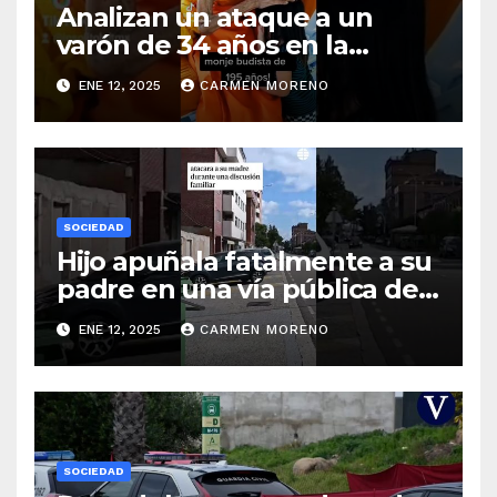
Analizan un ataque a un
varón de 34 años en la
ciudad de Málaga
ENE 12, 2025
CARMEN MORENO
SOCIEDAD
Hijo apuñala fatalmente a su
padre en una vía pública de
Palencia
ENE 12, 2025
CARMEN MORENO
SOCIEDAD