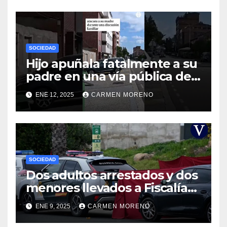
SOCIEDAD
Hijo apuñala fatalmente a su
padre en una vía pública de
Palencia
ENE 12, 2025
CARMEN MORENO
SOCIEDAD
Dos adultos arrestados y dos
menores llevados a Fiscalía
por el homicidio de un joven
ENE 9, 2025
CARMEN MORENO
en Gerena, Sevilla