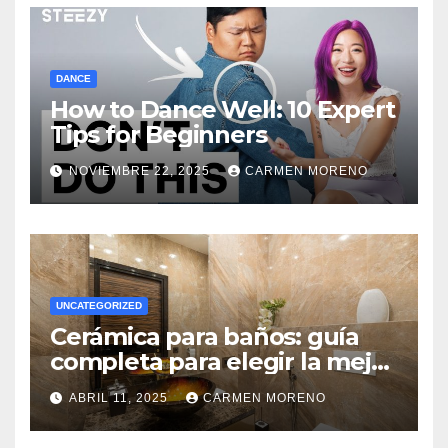
DANCE
How to Dance Well: 10 Expert
Tips for Beginners
NOVIEMBRE 22, 2025
CARMEN MORENO
UNCATEGORIZED
Cerámica para baños: guía
completa para elegir la mejor
opción
ABRIL 11, 2025
CARMEN MORENO