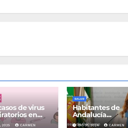
SALUD
casos de virus
Habitantes de
iratorios en
Andalucía
lucía alcanzan
completan
, 2025
CARMEN
DIC 31, 2024
CARMEN