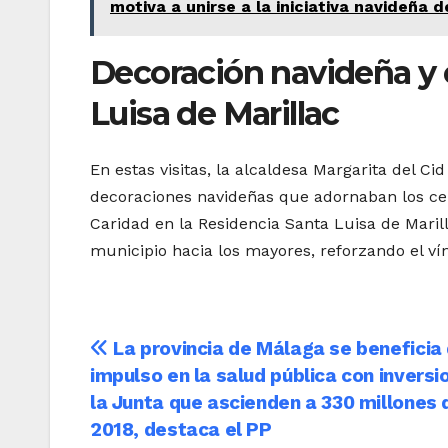
motiva a unirse a la iniciativa navideña 
Decoración navideña y e
Luisa de Marillac
En estas visitas, la alcaldesa Margarita del Ci
decoraciones navideñas que adornaban los cen
Caridad en la Residencia Santa Luisa de Marillac
municipio hacia los mayores, reforzando el ví
Navegación
La provincia de Málaga se beneficia
impulso en la salud pública con inversi
de
la Junta que ascienden a 330 millones
entradas
2018, destaca el PP