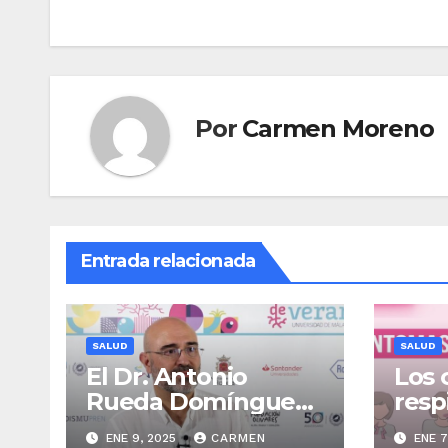
Por
Carmen Moreno
Entrada relacionada
SALUD
SALUD
El Dr. Antonio
Los 
Rueda Domínguez,
resp
destacado
anda
ENE 9, 2025
CARMEN
ENE 7