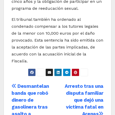
cinco años y la obligación de participar en un
programa de reeducación sexual.
El tribunal también ha ordenado al
condenado compensar a los tutores legales
de la menor con 10,000 euros por el daño
provocado. Esta sentencia ha sido emitida con
la aceptación de las partes implicadas, de
acuerdo con la acusación inicial de la
Fiscalía.
Navegación
Desmantelan
Arresto tras una
banda que robó
disputa familiar
de
dinero de
que dejó una
entradas
gasolinera tras
víctima fatal en
asalto a
Arenas