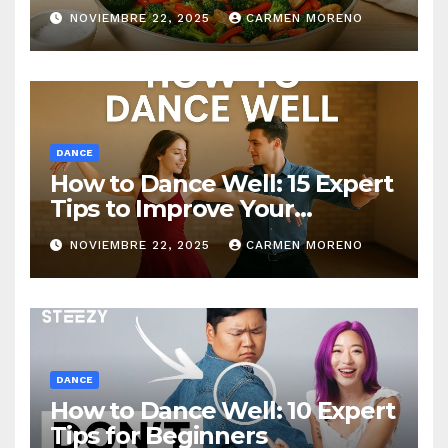
NOVIEMBRE 22, 2025
CARMEN MORENO
DANCE
How to Dance Well: 15 Expert
Tips to Improve Your
Dancing Skills Fast
NOVIEMBRE 22, 2025
CARMEN MORENO
DANCE
How to Dance Well: 10 Expert
Tips for Beginners