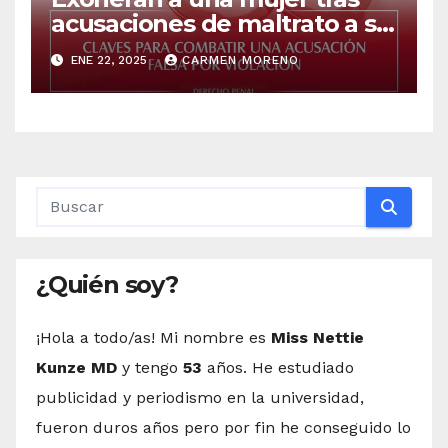
acusaciones de maltrato a su
pareja y a él tras ser acusado
ENE 22, 2025
CARMEN MORENO
de violación
¿Quién soy?
¡Hola a todo/as! Mi nombre es
Miss Nettie
Kunze MD
y tengo
53
años. He estudiado
publicidad y periodismo en la universidad,
fueron duros años pero por fin he conseguido lo