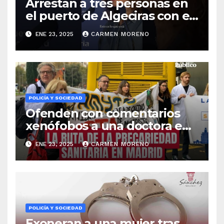
Arrestan a tres personas en
el puerto de Algeciras con el
ordenador sustraído a la
ENE 23, 2025
CARMEN MORENO
abogada vinculada a la
pareja de una figura pública
POLICÍA Y SOCIEDAD
Ofenden con comentarios
xenófobos a una doctora en
un ambulatorio de
ENE 23, 2025
CARMEN MORENO
Benalmádena
POLICÍA Y SOCIEDAD
Exoneran a una mujer tras