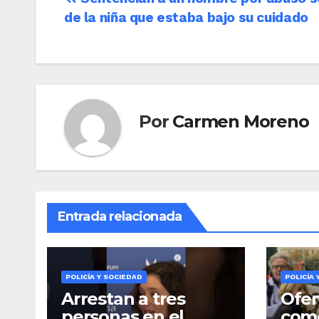
Navegación
de la niña que estaba bajo su cuidado
de
entradas
Por
Carmen Moreno
Entrada relacionada
POLICÍA Y SOCIEDAD
POLICÍA 
Arrestan a tres
Ofe
personas en el
come