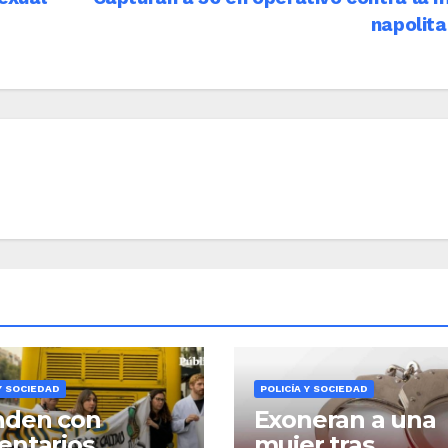
napolit
Y SOCIEDAD
POLICÍA Y SOCIEDAD
nden con
Exoneran a una
ntarios
mujer tras