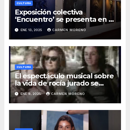
CULTURA
Exposición colectiva
‘Encuentro’ se presenta en la
casa de la cultura
ENE 13, 2025
CARMEN MORENO
CULTURA
El espectáculo musical sobre
la vida de rocía jurado se
presentará en torremolinos a
ENE 9, 2025
CARMEN MORENO
mediados de enero