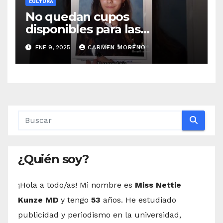
CULTURA
No quedan cupos
disponibles para las
‘meriendas con historia
ENE 9, 2025
CARMEN MORENO
¿Quién soy?
¡Hola a todo/as! Mi nombre es
Miss Nettie
Kunze MD
y tengo
53
años. He estudiado
publicidad y periodismo en la universidad,