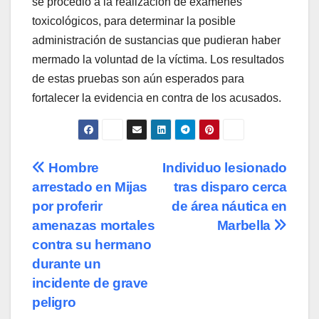
se procedió a la realización de exámenes
toxicológicos, para determinar la posible
administración de sustancias que pudieran haber
mermado la voluntad de la víctima. Los resultados
de estas pruebas son aún esperados para
fortalecer la evidencia en contra de los acusados.
Navegación
Hombre
Individuo lesionado
arrestado en Mijas
tras disparo cerca
de
por proferir
de área náutica en
entradas
amenazas mortales
Marbella
contra su hermano
durante un
incidente de grave
peligro