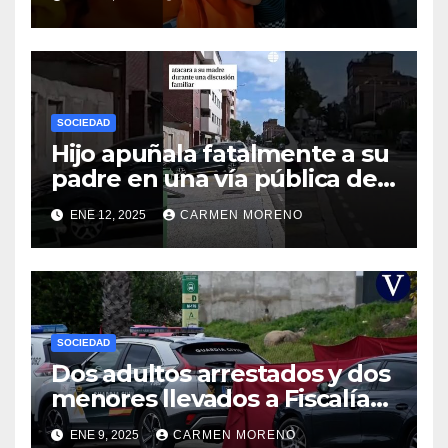
SOCIEDAD
Hijo apuñala fatalmente a su
padre en una vía pública de
Palencia
ENE 12, 2025
CARMEN MORENO
SOCIEDAD
Dos adultos arrestados y dos
menores llevados a Fiscalía
por el homicidio de un joven
ENE 9, 2025
CARMEN MORENO