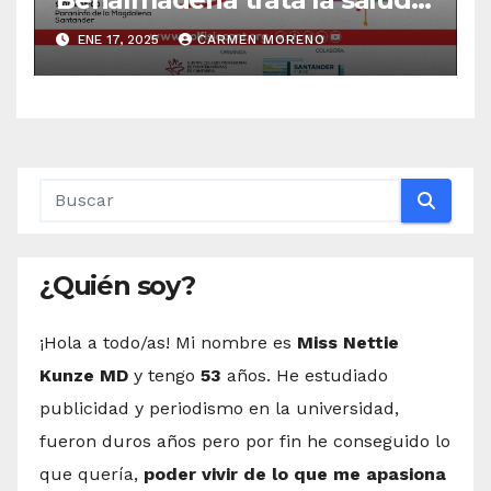
mental con la psiquiatra Sara
ENE 17, 2025
CARMEN MORENO
González
¿Quién soy?
¡Hola a todo/as! Mi nombre es
Miss Nettie
Kunze MD
y tengo
53
años. He estudiado
publicidad y periodismo en la universidad,
fueron duros años pero por fin he conseguido lo
que quería,
poder vivir de lo que me apasiona