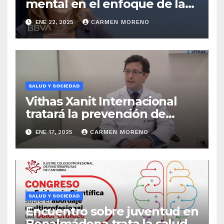
mental en el enfoque de las
jornadas sobre adolescencia
ENE 22, 2025
CARMEN MORENO
hoy
SALUD Y SOCIEDAD
Vithas Xanit Internacional
tratará la prevención de
accidentes infantiles en su
ENE 17, 2025
CARMEN MORENO
próximo Aula Salud
SALUD Y SOCIEDAD
Encuentro sobre juventud en
Benalmádena trata la salud