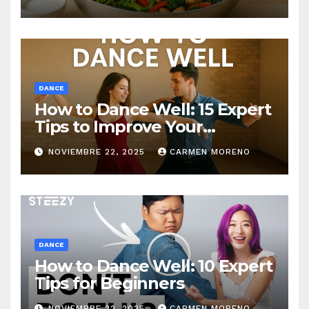
DANCE
How to Dance Well: 15 Expert
Tips to Improve Your
Dancing Skills Fast
NOVIEMBRE 22, 2025
CARMEN MORENO
DANCE
How to Dance Well: 10 Expert
Tips for Beginners
NOVIEMBRE 22, 2025
CARMEN MORENO