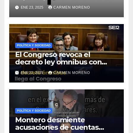
“motivaciones secretas” en
ENE 23, 2025
CARMEN MORENO
fallos judiciales: “Carecen de
fundamento
POLÍTICA Y SOCIEDAD
El Congreso revoca el
decreto ley omnibus con
votos de tres partidos
ENE 22, 2025
CARMEN MORENO
políticos
POLÍTICA Y SOCIEDAD
Montero desmiente
acusaciones de cuentas