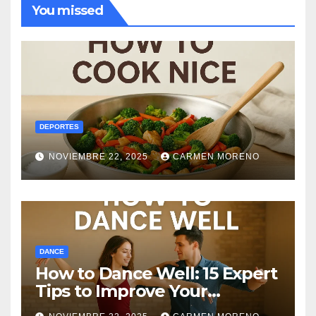
You missed
DEPORTES
NOVIEMBRE 22, 2025
CARMEN MORENO
DANCE
How to Dance Well: 15 Expert
Tips to Improve Your
Dancing Skills Fast