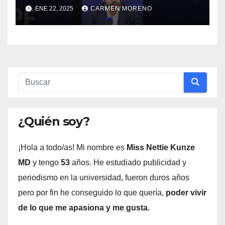
exteriores de Aldama y
ENE 22, 2025
CARMEN MORENO
anuncia medidas legales
¿Quién soy?
¡Hola a todo/as! Mi nombre es
Miss Nettie Kunze
MD
y tengo
53
años. He estudiado publicidad y
periodismo en la universidad, fueron duros años
pero por fin he conseguido lo que quería,
poder vivir
de lo que me apasiona y me gusta.