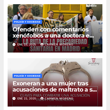
POLICÍA Y SOCIEDAD
Ofenden con comentarios
xenófobos a una doctora en
un ambulatorio de
ENE 23, 2025
CARMEN MORENO
Benalmádena
POLICÍA Y SOCIEDAD
Exoneran a una mujer tras
acusaciones de maltrato a su
pareja y a él tras ser acusado
ENE 22, 2025
CARMEN MORENO
de violación