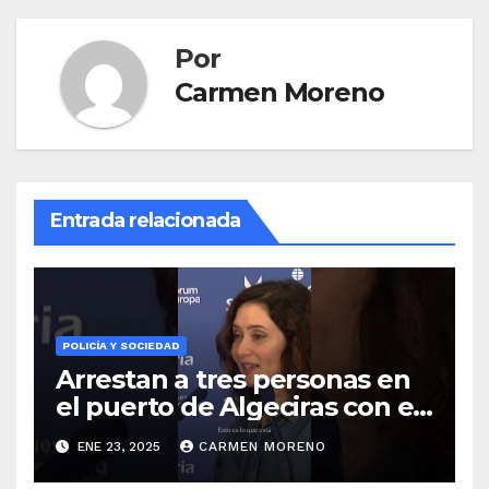
Por
Carmen Moreno
Entrada relacionada
POLICÍA Y SOCIEDAD
Arrestan a tres personas en
el puerto de Algeciras con el
ordenador sustraído a la
ENE 23, 2025
CARMEN MORENO
abogada vinculada a la
pareja de una figura pública