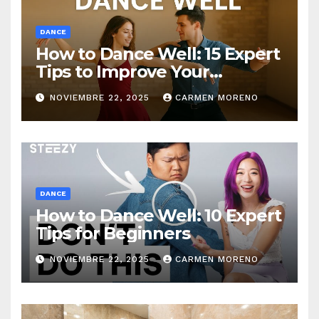
DANCE
How to Dance Well: 15 Expert
Tips to Improve Your
Dancing Skills Fast
NOVIEMBRE 22, 2025
CARMEN MORENO
DANCE
How to Dance Well: 10 Expert
Tips for Beginners
NOVIEMBRE 22, 2025
CARMEN MORENO