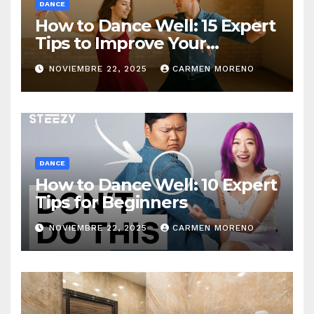
DANCE
How to Dance Well: 15 Expert
Tips to Improve Your
Dancing Skills Fast
NOVIEMBRE 22, 2025
CARMEN MORENO
DANCE
How to Dance Well: 10 Expert
Tips for Beginners
NOVIEMBRE 22, 2025
CARMEN MORENO