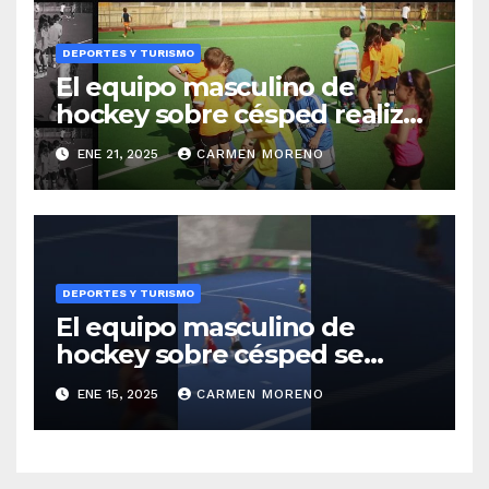
DEPORTES Y TURISMO
El equipo masculino de
hockey sobre césped realiza
prácticas en Benalmádena
ENE 21, 2025
CARMEN MORENO
DEPORTES Y TURISMO
El equipo masculino de
hockey sobre césped se
entrena para la ProLeague
ENE 15, 2025
CARMEN MORENO
en Benalmádena