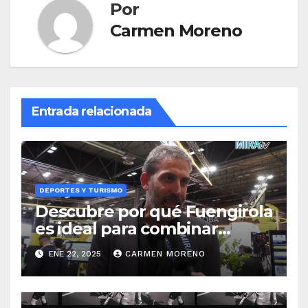
Por
Carmen Moreno
Entrada relacionada
DEPORTES Y TURISMO
Descubre por qué Fuengirola
es ideal para combinar
deporte y bienestar en Fitur
ENE 22, 2025
CARMEN MORENO