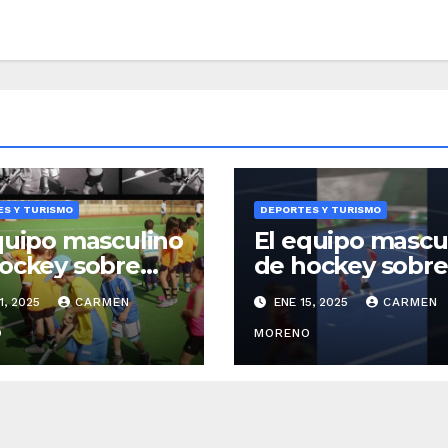
S Y TURISMO
DEPORTES Y TURISMO
quipo masculino
El equipo mascu
ockey sobre
de hockey sobre
ed realiza
césped se entre
1, 2025
CARMEN
ENE 15, 2025
CARMEN
ticas en
para la ProLeag
almádena
O
en Benalmáden
MORENO