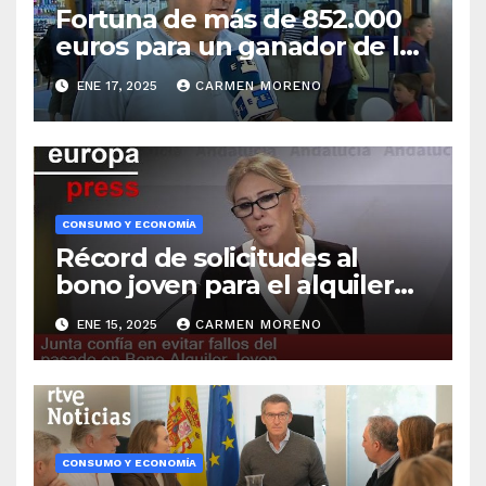
Fortuna de más de 852.000
euros para un ganador de la
Bonoloto en la ciudad
ENE 17, 2025
CARMEN MORENO
CONSUMO Y ECONOMÍA
Récord de solicitudes al
bono joven para el alquiler
en poco más de 12 horas:
ENE 15, 2025
CARMEN MORENO
alcanzan el 89% del límite
establecido
CONSUMO Y ECONOMÍA