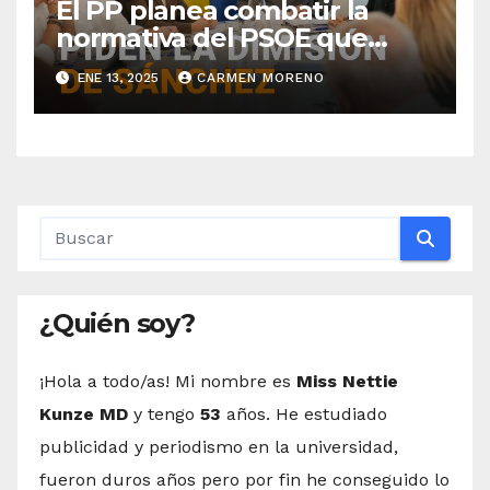
El PP planea combatir la
normativa del PSOE que
restringe la acusación, sin
ENE 13, 2025
CARMEN MORENO
descartar protestas callejeras
¿Quién soy?
¡Hola a todo/as! Mi nombre es
Miss Nettie
Kunze MD
y tengo
53
años. He estudiado
publicidad y periodismo en la universidad,
fueron duros años pero por fin he conseguido lo