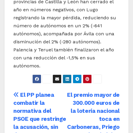
provincias de Castilla y León han cerrado el
año en números negativos, con Lugo
registrando la mayor pérdida, reduciendo su
número de autónomos en un 2% (-641
autónomos), acompañada por Ávila con una
disminución del 2% (-280 autónomos).
Palencia y Teruel también finalizaron el año
con una reducción del -1,5% en sus
autónomos.
Navegación
El PP planea
El premio mayor de
combatir la
300.000 euros de
de
normativa del
la lotería nacional
entradas
PSOE que restringe
toca en
la acusación, sin
Carboneras, Priego